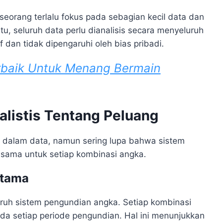
eseorang terlalu fokus pada sebagian kecil data dan
tu, seluruh data perlu dianalisis secara menyeluruh
f dan tidak dipengaruhi oleh bias pribadi.
rbaik Untuk Menang Bermain
listis Tentang Peluang
l dalam data, namun sering lupa bahwa sistem
 sama untuk setiap kombinasi angka.
Utama
uruh sistem pengundian angka. Setiap kombinasi
da setiap periode pengundian. Hal ini menunjukkan