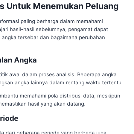
is Untuk Menemukan Peluang
informasi paling berharga dalam memahami
jari hasil-hasil sebelumnya, pengamat dapat
angka tersebar dan bagaimana perubahan
ulan Angka
itik awal dalam proses analisis. Beberapa angka
ngkan angka lainnya dalam rentang waktu tertentu.
embantu memahami pola distribusi data, meskipun
memastikan hasil yang akan datang.
riode
ta dari beberapa periode yang berbeda juga