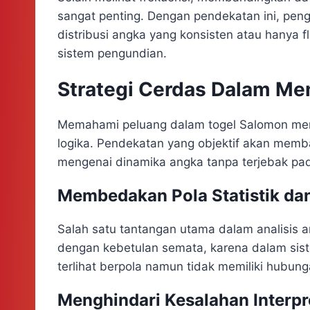
sangat penting. Dengan pendekatan ini, pen
distribusi angka yang konsisten atau hanya f
sistem pengundian.
Strategi Cerdas Dalam Me
Memahami peluang dalam togel Salomon mem
logika. Pendekatan yang objektif akan mem
mengenai dinamika angka tanpa terjebak pad
Membedakan Pola Statistik da
Salah satu tantangan utama dalam analisis a
dengan kebetulan semata, karena dalam sis
terlihat berpola namun tidak memiliki hubung
Menghindari Kesalahan Interpr