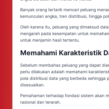
Banyak orang tertarik mencari peluang mena
kemunculan angka, tren distribusi, hingga p
Oleh karena itu, peluang yang dimaksud dala
mengarah pada kesempatan untuk memahami 
untuk menjamin hasil tertentu.
Memahami Karakteristik D
Sebelum membahas peluang yang dapat diam
perlu dilakukan adalah memahami karakterist
pola distribusi data yang berbeda sehingga 
disesuaikan.
Pemahaman terhadap fondasi sistem akan m
rasional dan terarah.