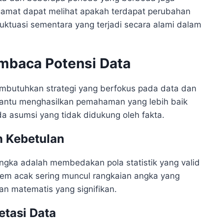
gamat dapat melihat apakah terdapat perubahan
luktuasi sementara yang terjadi secara alami dalam
mbaca Potensi Data
butuhkan strategi yang berfokus pada data dan
bantu menghasilkan pemahaman yang lebih baik
a asumsi yang tidak didukung oleh fakta.
n Kebetulan
ngka adalah membedakan pola statistik yang valid
tem acak sering muncul rangkaian angka yang
an matematis yang signifikan.
etasi Data