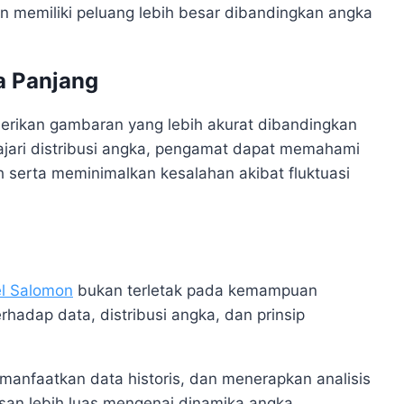
n memiliki peluang lebih besar dibandingkan angka
a Panjang
erikan gambaran yang lebih akurat dibandingkan
jari distribusi angka, pengamat dapat memahami
h serta meminimalkan kesalahan akibat fluktuasi
el Salomon
bukan terletak pada kemampuan
adap data, distribusi angka, dan prinsip
anfaatkan data historis, dan menerapkan analisis
an lebih luas mengenai dinamika angka.