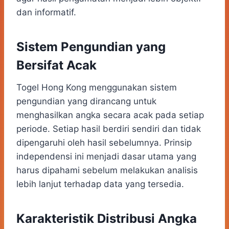
dan informatif.
Sistem Pengundian yang
Bersifat Acak
Togel Hong Kong menggunakan sistem
pengundian yang dirancang untuk
menghasilkan angka secara acak pada setiap
periode. Setiap hasil berdiri sendiri dan tidak
dipengaruhi oleh hasil sebelumnya. Prinsip
independensi ini menjadi dasar utama yang
harus dipahami sebelum melakukan analisis
lebih lanjut terhadap data yang tersedia.
Karakteristik Distribusi Angka