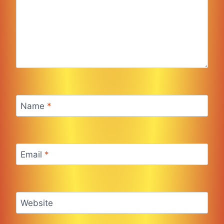
Name
*
Email
*
Website