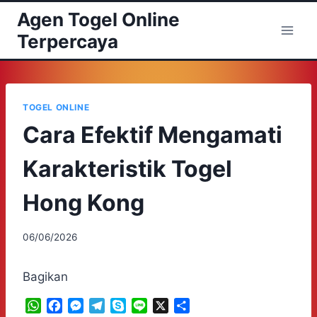
Skip
Agen Togel Online
to
Terpercaya
content
TOGEL ONLINE
Cara Efektif Mengamati
Karakteristik Togel
Hong Kong
06/06/2026
Bagikan
W
F
M
T
S
L
X
S