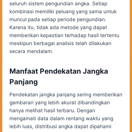
seluruh sistem pengundian angka. Setiap
kombinasi memiliki peluang yang sama untuk
muncul pada setiap periode pengundian.
Karena itu, tidak ada metode yang dapat
memberikan kepastian terhadap hasil tertentu
meskipun berbagai analisis telah dilakukan
secara mendalam.
Manfaat Pendekatan Jangka
Panjang
Pendekatan jangka panjang sering memberikan
gambaran yang lebih akurat dibandingkan
hanya melihat hasil terbaru. Dengan
mengamati data dalam rentang waktu yang
lebih luas, distribusi angka dapat dipahami