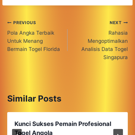
Post
PREVIOUS
NEXT
Pola Angka Terbaik
Rahasia
navigation
Untuk Menang
Mengoptimalkan
Bermain Togel Florida
Analisis Data Togel
Singapura
Similar Posts
Kunci Sukses Pemain Profesional
Togel Angola