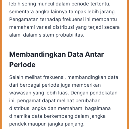
lebih sering muncul dalam periode tertentu,
sementara angka lainnya tampak lebih jarang.
Pengamatan terhadap frekuensi ini membantu
memahami variasi distribusi yang terjadi secara
alami dalam sistem probabilitas.
Membandingkan Data Antar
Periode
Selain melihat frekuensi, membandingkan data
dari berbagai periode juga memberikan
wawasan yang lebih luas. Dengan pendekatan
ini, pengamat dapat melihat perubahan
distribusi angka dan memahami bagaimana
dinamika data berkembang dalam jangka
pendek maupun jangka panjang.