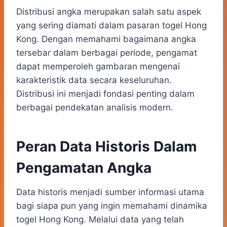
Distribusi angka merupakan salah satu aspek
yang sering diamati dalam pasaran togel Hong
Kong. Dengan memahami bagaimana angka
tersebar dalam berbagai periode, pengamat
dapat memperoleh gambaran mengenai
karakteristik data secara keseluruhan.
Distribusi ini menjadi fondasi penting dalam
berbagai pendekatan analisis modern.
Peran Data Historis Dalam
Pengamatan Angka
Data historis menjadi sumber informasi utama
bagi siapa pun yang ingin memahami dinamika
togel Hong Kong. Melalui data yang telah