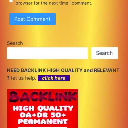
browser for the next time I comment.
Search
Search
NEED BACKLINK HIGH QUALITY and RELEVANT
?
let us help.
click here