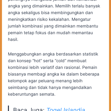
angka yang dimainkan. Memilih terlalu banyak
angka sekaligus bisa membingungkan dan
meningkatkan risiko kekalahan. Mengatur
jumlah kombinasi yang dimainkan membantu
pemain tetap fokus dan mudah memantau
hasil.
Menggabungkan angka berdasarkan statistik
dan konsep “hot” serta “cold” membuat
kombinasi lebih variatif dan rasional. Pemain
biasanya membagi angka ke dalam beberapa
kelompok agar peluang menang lebih
seimbang dan tidak hanya mengandalkan
keberuntungan semata.
Baca Juga:
Togel Islandia