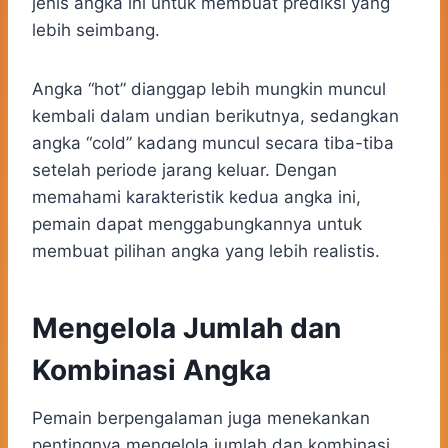
jenis angka ini untuk membuat prediksi yang
lebih seimbang.
Angka “hot” dianggap lebih mungkin muncul
kembali dalam undian berikutnya, sedangkan
angka “cold” kadang muncul secara tiba-tiba
setelah periode jarang keluar. Dengan
memahami karakteristik kedua angka ini,
pemain dapat menggabungkannya untuk
membuat pilihan angka yang lebih realistis.
Mengelola Jumlah dan
Kombinasi Angka
Pemain berpengalaman juga menekankan
pentingnya mengelola jumlah dan kombinasi