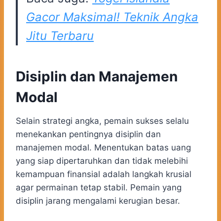
Gacor Maksimal! Teknik Angka
Jitu Terbaru
Disiplin dan Manajemen
Modal
Selain strategi angka, pemain sukses selalu
menekankan pentingnya disiplin dan
manajemen modal. Menentukan batas uang
yang siap dipertaruhkan dan tidak melebihi
kemampuan finansial adalah langkah krusial
agar permainan tetap stabil. Pemain yang
disiplin jarang mengalami kerugian besar.