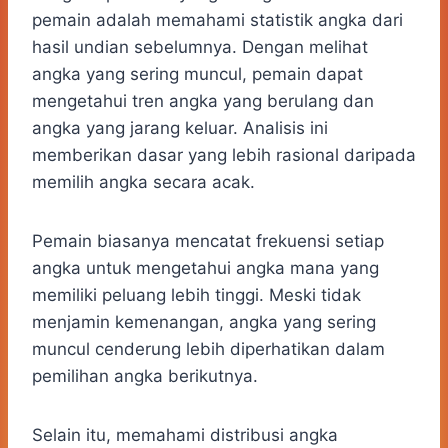
pemain adalah memahami statistik angka dari
hasil undian sebelumnya. Dengan melihat
angka yang sering muncul, pemain dapat
mengetahui tren angka yang berulang dan
angka yang jarang keluar. Analisis ini
memberikan dasar yang lebih rasional daripada
memilih angka secara acak.
Pemain biasanya mencatat frekuensi setiap
angka untuk mengetahui angka mana yang
memiliki peluang lebih tinggi. Meski tidak
menjamin kemenangan, angka yang sering
muncul cenderung lebih diperhatikan dalam
pemilihan angka berikutnya.
Selain itu, memahami distribusi angka