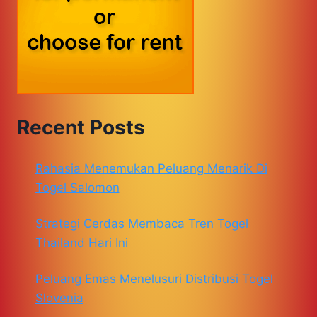
Recent Posts
Rahasia Menemukan Peluang Menarik Di
Togel Salomon
Strategi Cerdas Membaca Tren Togel
Thailand Hari Ini
Peluang Emas Menelusuri Distribusi Togel
Slovenia