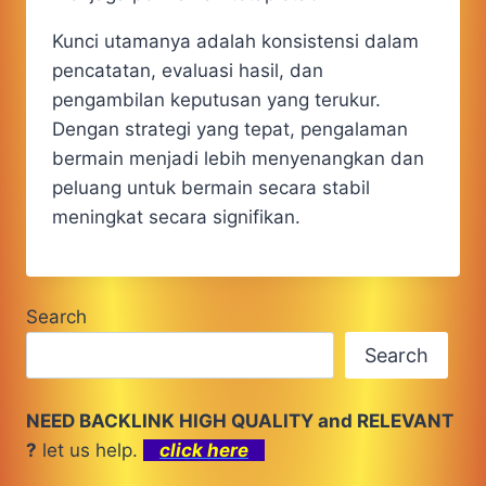
Kunci utamanya adalah konsistensi dalam
pencatatan, evaluasi hasil, dan
pengambilan keputusan yang terukur.
Dengan strategi yang tepat, pengalaman
bermain menjadi lebih menyenangkan dan
peluang untuk bermain secara stabil
meningkat secara signifikan.
Search
Search
NEED BACKLINK HIGH QUALITY and RELEVANT
?
let us help.
click here