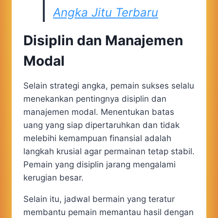
Angka Jitu Terbaru
Disiplin dan Manajemen
Modal
Selain strategi angka, pemain sukses selalu
menekankan pentingnya disiplin dan
manajemen modal. Menentukan batas
uang yang siap dipertaruhkan dan tidak
melebihi kemampuan finansial adalah
langkah krusial agar permainan tetap stabil.
Pemain yang disiplin jarang mengalami
kerugian besar.
Selain itu, jadwal bermain yang teratur
membantu pemain memantau hasil dengan