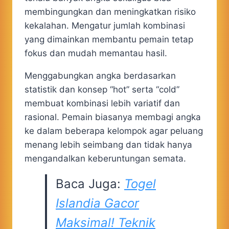
membingungkan dan meningkatkan risiko
kekalahan. Mengatur jumlah kombinasi
yang dimainkan membantu pemain tetap
fokus dan mudah memantau hasil.
Menggabungkan angka berdasarkan
statistik dan konsep “hot” serta “cold”
membuat kombinasi lebih variatif dan
rasional. Pemain biasanya membagi angka
ke dalam beberapa kelompok agar peluang
menang lebih seimbang dan tidak hanya
mengandalkan keberuntungan semata.
Baca Juga:
Togel
Islandia Gacor
Maksimal! Teknik