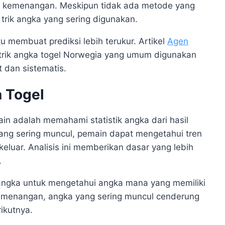
g kemenangan. Meskipun tidak ada metode yang
rik angka yang sering digunakan.
membuat prediksi lebih terukur. Artikel
Agen
rik angka togel Norwegia yang umum digunakan
 dan sistematis.
 Togel
in adalah memahami statistik angka dari hasil
ang sering muncul, pemain dapat mengetahui tren
eluar. Analisis ini memberikan dasar yang lebih
.
 angka untuk mengetahui angka mana yang memiliki
 kemenangan, angka yang sering muncul cenderung
ikutnya.