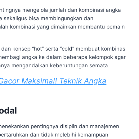
tingnya mengelola jumlah dan kombinasi angka
ka sekaligus bisa membingungkan dan
umlah kombinasi yang dimainkan membantu pemain
dan konsep “hot” serta “cold” membuat kombinasi
ya membagi angka ke dalam beberapa kelompok agar
hanya mengandalkan keberuntungan semata.
 Gacor Maksimal! Teknik Angka
odal
u menekankan pentingnya disiplin dan manajemen
pertaruhkan dan tidak melebihi kemampuan