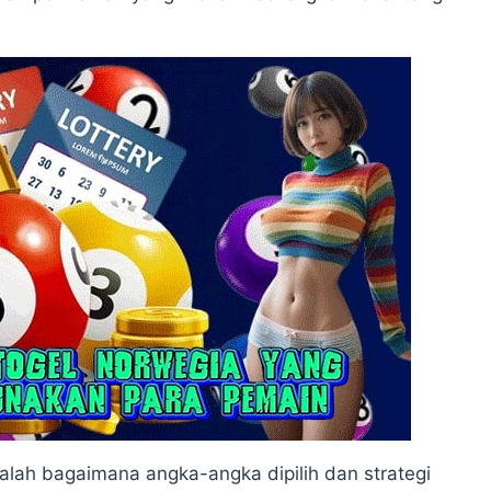
lah bagaimana angka-angka dipilih dan strategi