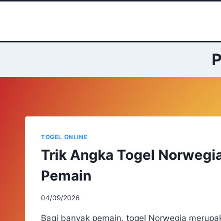
Skip
to
content
P
TOGEL ONLINE
Trik Angka Togel Norwegi
Pemain
04/09/2026
Bagi banyak pemain, togel Norwegia merupa