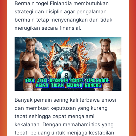
Bermain togel Finlandia membutuhkan
strategi dan disiplin agar pengalaman
bermain tetap menyenangkan dan tidak
merugikan secara finansial.
Banyak pemain sering kali terbawa emosi
dan membuat keputusan yang kurang
tepat sehingga cepat mengalami
kekalahan. Dengan memahami tips yang
tepat, peluang untuk menjaga kestabilan