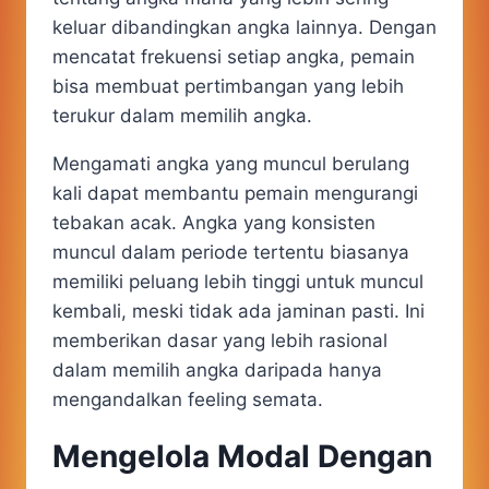
keluar dibandingkan angka lainnya. Dengan
mencatat frekuensi setiap angka, pemain
bisa membuat pertimbangan yang lebih
terukur dalam memilih angka.
Mengamati angka yang muncul berulang
kali dapat membantu pemain mengurangi
tebakan acak. Angka yang konsisten
muncul dalam periode tertentu biasanya
memiliki peluang lebih tinggi untuk muncul
kembali, meski tidak ada jaminan pasti. Ini
memberikan dasar yang lebih rasional
dalam memilih angka daripada hanya
mengandalkan feeling semata.
Mengelola Modal Dengan