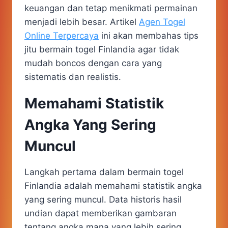
keuangan dan tetap menikmati permainan
menjadi lebih besar. Artikel
Agen Togel
Online Terpercaya
ini akan membahas tips
jitu bermain togel Finlandia agar tidak
mudah boncos dengan cara yang
sistematis dan realistis.
Memahami Statistik
Angka Yang Sering
Muncul
Langkah pertama dalam bermain togel
Finlandia adalah memahami statistik angka
yang sering muncul. Data historis hasil
undian dapat memberikan gambaran
tentang angka mana yang lebih sering