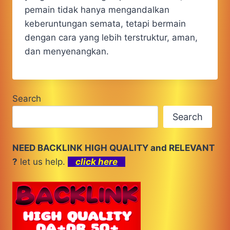
pemain tidak hanya mengandalkan
keberuntungan semata, tetapi bermain
dengan cara yang lebih terstruktur, aman,
dan menyenangkan.
Search
Search
NEED BACKLINK HIGH QUALITY and RELEVANT
?
let us help.
click here