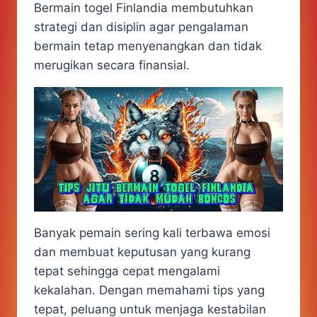
Bermain togel Finlandia membutuhkan
strategi dan disiplin agar pengalaman
bermain tetap menyenangkan dan tidak
merugikan secara finansial.
Banyak pemain sering kali terbawa emosi
dan membuat keputusan yang kurang
tepat sehingga cepat mengalami
kekalahan. Dengan memahami tips yang
tepat, peluang untuk menjaga kestabilan