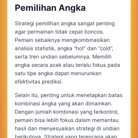
Pemilihan Angka
Strategi pemilihan angka sangat penting
agar permainan tidak cepat boncos.
Pemain sebaiknya mengkombinasikan
analisis statistik, angka “hot” dan “cold”,
serta tren undian sebelumnya. Memilih
angka secara acak atau terlalu fokus pada
satu tipe angka dapat menurunkan
efektivitas prediksi.
Selain itu, penting untuk menetapkan batas
kombinasi angka yang akan dimainkan.
Dengan jumlah kombinasi yang terkontrol,
pemain bisa lebih fokus dalam memantau
hasil dan menyesuaikan strategi di undian
berikutnya. Strategi yang terencana akan