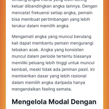
keluar dibandingkan angka lainnya. Dengan
mencatat frekuensi setiap angka, pemain
bisa membuat pertimbangan yang lebih
terukur dalam memilih angka.
Mengamati angka yang muncul berulang
kali dapat membantu pemain mengurangi
tebakan acak. Angka yang konsisten
muncul dalam periode tertentu biasanya
memiliki peluang lebih tinggi untuk muncul
kembali, meski tidak ada jaminan pasti. Ini
memberikan dasar yang lebih rasional
dalam memilih angka daripada hanya
mengandalkan feeling semata.
Mengelola Modal Dengan