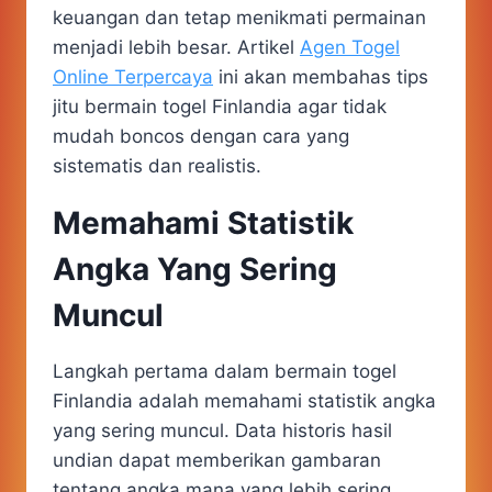
keuangan dan tetap menikmati permainan
menjadi lebih besar. Artikel
Agen Togel
Online Terpercaya
ini akan membahas tips
jitu bermain togel Finlandia agar tidak
mudah boncos dengan cara yang
sistematis dan realistis.
Memahami Statistik
Angka Yang Sering
Muncul
Langkah pertama dalam bermain togel
Finlandia adalah memahami statistik angka
yang sering muncul. Data historis hasil
undian dapat memberikan gambaran
tentang angka mana yang lebih sering