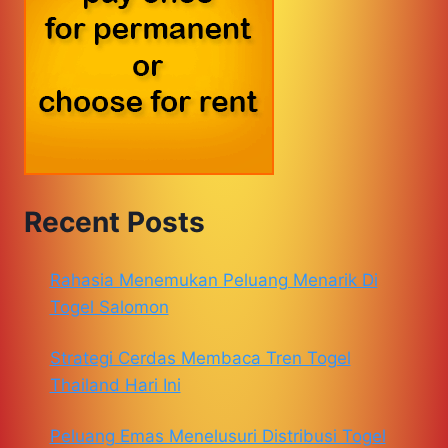
Recent Posts
Rahasia Menemukan Peluang Menarik Di
Togel Salomon
Strategi Cerdas Membaca Tren Togel
Thailand Hari Ini
Peluang Emas Menelusuri Distribusi Togel