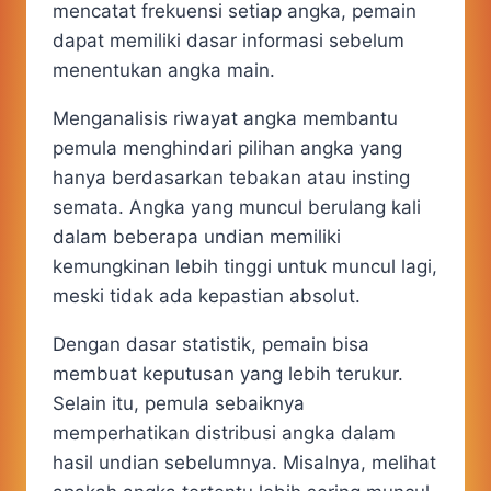
mencatat frekuensi setiap angka, pemain
dapat memiliki dasar informasi sebelum
menentukan angka main.
Menganalisis riwayat angka membantu
pemula menghindari pilihan angka yang
hanya berdasarkan tebakan atau insting
semata. Angka yang muncul berulang kali
dalam beberapa undian memiliki
kemungkinan lebih tinggi untuk muncul lagi,
meski tidak ada kepastian absolut.
Dengan dasar statistik, pemain bisa
membuat keputusan yang lebih terukur.
Selain itu, pemula sebaiknya
memperhatikan distribusi angka dalam
hasil undian sebelumnya. Misalnya, melihat