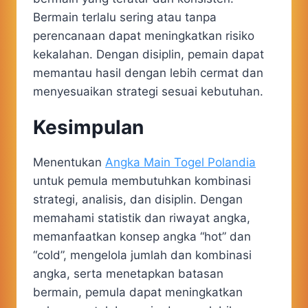
Bermain terlalu sering atau tanpa
perencanaan dapat meningkatkan risiko
kekalahan. Dengan disiplin, pemain dapat
memantau hasil dengan lebih cermat dan
menyesuaikan strategi sesuai kebutuhan.
Kesimpulan
Menentukan
Angka Main Togel Polandia
untuk pemula membutuhkan kombinasi
strategi, analisis, dan disiplin. Dengan
memahami statistik dan riwayat angka,
memanfaatkan konsep angka “hot” dan
“cold”, mengelola jumlah dan kombinasi
angka, serta menetapkan batasan
bermain, pemula dapat meningkatkan