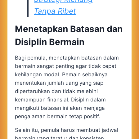
Tanpa Ribet
Menetapkan Batasan dan
Disiplin Bermain
Bagi pemula, menetapkan batasan dalam
bermain sangat penting agar tidak cepat
kehilangan modal. Pemain sebaiknya
menentukan jumlah uang yang siap
dipertaruhkan dan tidak melebihi
kemampuan finansial. Disiplin dalam
mengikuti batasan ini akan menjaga
pengalaman bermain tetap positif.
Selain itu, pemula harus membuat jadwal
bermain yang teratur dan konsisten.