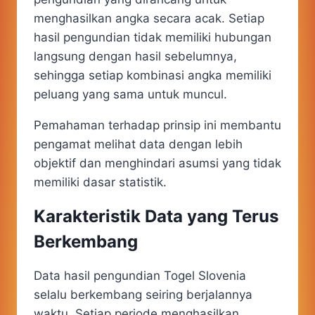
menghasilkan angka secara acak. Setiap
hasil pengundian tidak memiliki hubungan
langsung dengan hasil sebelumnya,
sehingga setiap kombinasi angka memiliki
peluang yang sama untuk muncul.
Pemahaman terhadap prinsip ini membantu
pengamat melihat data dengan lebih
objektif dan menghindari asumsi yang tidak
memiliki dasar statistik.
Karakteristik Data yang Terus
Berkembang
Data hasil pengundian Togel Slovenia
selalu berkembang seiring berjalannya
waktu. Setiap periode menghasilkan