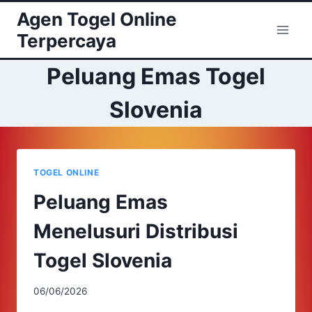
Skip
Agen Togel Online
to
Terpercaya
content
Peluang Emas Togel
Slovenia
TOGEL ONLINE
Peluang Emas
Menelusuri Distribusi
Togel Slovenia
06/06/2026