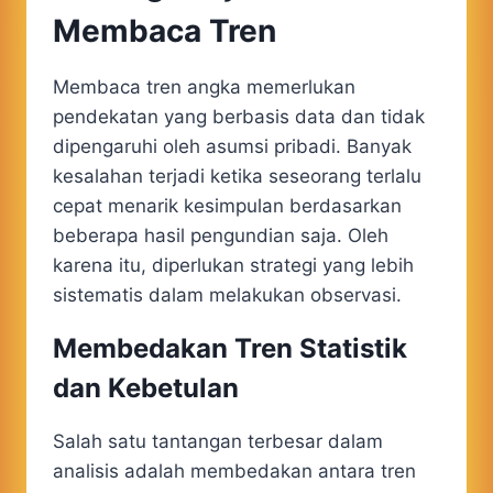
Membaca Tren
Membaca tren angka memerlukan
pendekatan yang berbasis data dan tidak
dipengaruhi oleh asumsi pribadi. Banyak
kesalahan terjadi ketika seseorang terlalu
cepat menarik kesimpulan berdasarkan
beberapa hasil pengundian saja. Oleh
karena itu, diperlukan strategi yang lebih
sistematis dalam melakukan observasi.
Membedakan Tren Statistik
dan Kebetulan
Salah satu tantangan terbesar dalam
analisis adalah membedakan antara tren