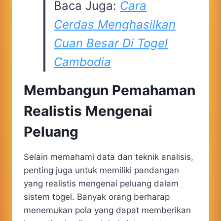
Baca Juga:
Cara
Cerdas Menghasilkan
Cuan Besar Di Togel
Cambodia
Membangun Pemahaman
Realistis Mengenai
Peluang
Selain memahami data dan teknik analisis,
penting juga untuk memiliki pandangan
yang realistis mengenai peluang dalam
sistem togel. Banyak orang berharap
menemukan pola yang dapat memberikan