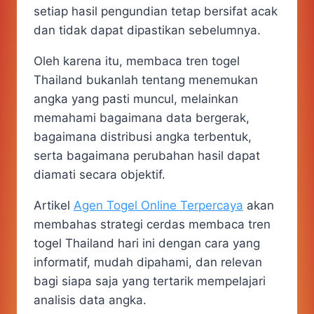
setiap hasil pengundian tetap bersifat acak
dan tidak dapat dipastikan sebelumnya.
Oleh karena itu, membaca tren togel
Thailand bukanlah tentang menemukan
angka yang pasti muncul, melainkan
memahami bagaimana data bergerak,
bagaimana distribusi angka terbentuk,
serta bagaimana perubahan hasil dapat
diamati secara objektif.
Artikel
Agen Togel Online Terpercaya
akan
membahas strategi cerdas membaca tren
togel Thailand hari ini dengan cara yang
informatif, mudah dipahami, dan relevan
bagi siapa saja yang tertarik mempelajari
analisis data angka.