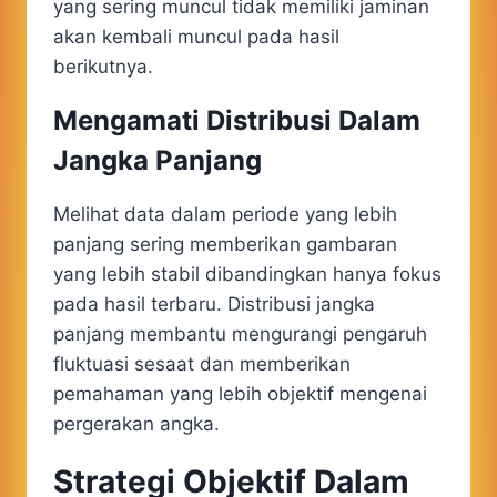
yang sering muncul tidak memiliki jaminan
akan kembali muncul pada hasil
berikutnya.
Mengamati Distribusi Dalam
Jangka Panjang
Melihat data dalam periode yang lebih
panjang sering memberikan gambaran
yang lebih stabil dibandingkan hanya fokus
pada hasil terbaru. Distribusi jangka
panjang membantu mengurangi pengaruh
fluktuasi sesaat dan memberikan
pemahaman yang lebih objektif mengenai
pergerakan angka.
Strategi Objektif Dalam