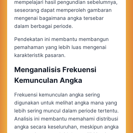
mempelajari hasil pengundian sebelumnya,
seseorang dapat memperoleh gambaran
mengenai bagaimana angka tersebar
dalam berbagai periode.
Pendekatan ini membantu membangun
pemahaman yang lebih luas mengenai
karakteristik pasaran.
Menganalisis Frekuensi
Kemunculan Angka
Frekuensi kemunculan angka sering
digunakan untuk melihat angka mana yang
lebih sering muncul dalam periode tertentu.
Analisis ini membantu memahami distribusi
angka secara keseluruhan, meskipun angka