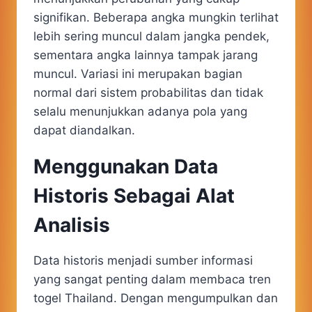
signifikan. Beberapa angka mungkin terlihat
lebih sering muncul dalam jangka pendek,
sementara angka lainnya tampak jarang
muncul. Variasi ini merupakan bagian
normal dari sistem probabilitas dan tidak
selalu menunjukkan adanya pola yang
dapat diandalkan.
Menggunakan Data
Historis Sebagai Alat
Analisis
Data historis menjadi sumber informasi
yang sangat penting dalam membaca tren
togel Thailand. Dengan mengumpulkan dan