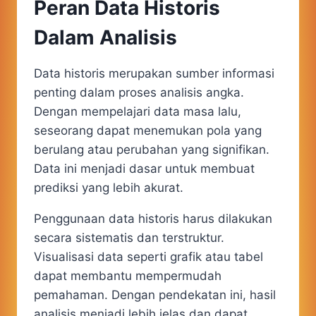
Peran Data Historis
Dalam Analisis
Data historis merupakan sumber informasi
penting dalam proses analisis angka.
Dengan mempelajari data masa lalu,
seseorang dapat menemukan pola yang
berulang atau perubahan yang signifikan.
Data ini menjadi dasar untuk membuat
prediksi yang lebih akurat.
Penggunaan data historis harus dilakukan
secara sistematis dan terstruktur.
Visualisasi data seperti grafik atau tabel
dapat membantu mempermudah
pemahaman. Dengan pendekatan ini, hasil
analisis menjadi lebih jelas dan dapat