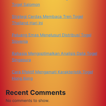
Togel Salomon
Strategi Cerdas Membaca Tren Togel
Thailand Hari Ini
Peluang Emas Menelusuri Distribusi Togel
Slovenia
Rahasia Mengoptimalkan Analisis Data Togel
Singapura
Cara Efektif Mengamati Karakteristik Togel
Hong Kong
Recent Comments
No comments to show.