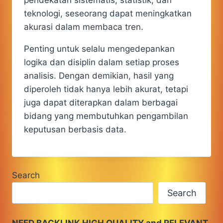
pendekatan sistematis, statistik, dan
teknologi, seseorang dapat meningkatkan
akurasi dalam membaca tren.
Penting untuk selalu mengedepankan
logika dan disiplin dalam setiap proses
analisis. Dengan demikian, hasil yang
diperoleh tidak hanya lebih akurat, tetapi
juga dapat diterapkan dalam berbagai
bidang yang membutuhkan pengambilan
keputusan berbasis data.
Search
Search
NEED BACKLINK HIGH QUALITY and RELEVANT