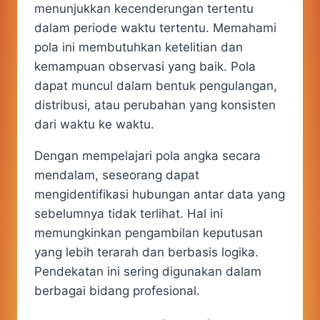
menunjukkan kecenderungan tertentu
dalam periode waktu tertentu. Memahami
pola ini membutuhkan ketelitian dan
kemampuan observasi yang baik. Pola
dapat muncul dalam bentuk pengulangan,
distribusi, atau perubahan yang konsisten
dari waktu ke waktu.
Dengan mempelajari pola angka secara
mendalam, seseorang dapat
mengidentifikasi hubungan antar data yang
sebelumnya tidak terlihat. Hal ini
memungkinkan pengambilan keputusan
yang lebih terarah dan berbasis logika.
Pendekatan ini sering digunakan dalam
berbagai bidang profesional.