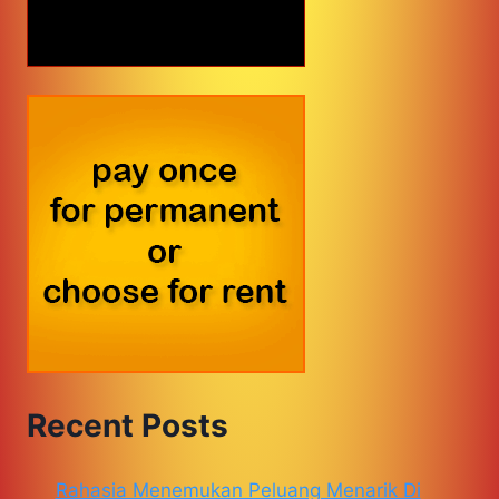
Recent Posts
Rahasia Menemukan Peluang Menarik Di