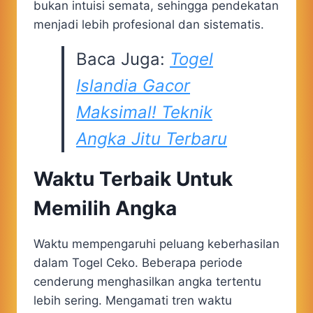
bukan intuisi semata, sehingga pendekatan
menjadi lebih profesional dan sistematis.
Baca Juga:
Togel
Islandia Gacor
Maksimal! Teknik
Angka Jitu Terbaru
Waktu Terbaik Untuk
Memilih Angka
Waktu mempengaruhi peluang keberhasilan
dalam Togel Ceko. Beberapa periode
cenderung menghasilkan angka tertentu
lebih sering. Mengamati tren waktu